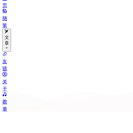
页
随
笔
文
章
分
友
类
链
标
关
签
于
归
歌
档
单