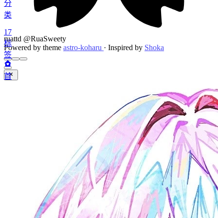
分
类
17
ruattd @RuaSweety
标
Powered by theme
astro-koharu
·
Inspired by
Shoka
签
首
页
随
笔
文
章
分
友
类
链
标
关