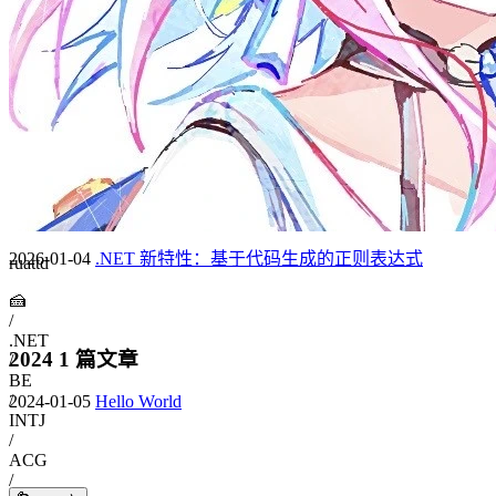
2026-01-20
macOS 禁用烦人更新提示
2026-01-19
.NET 内存模型简介
2026-01-04
.NET 新特性：基于代码生成的正则表达式
ruattd
🍰
/
.NET
2024
1 篇文章
/
BE
/
2024-01-05
Hello World
INTJ
/
ACG
/