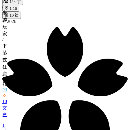
🍏
14k
字
/
1:16
米
10
篇
游
©
2026
玩
家
/
下
落
式
狂
魔
10
文
章
1