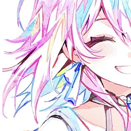
签
于
归
歌
档
单