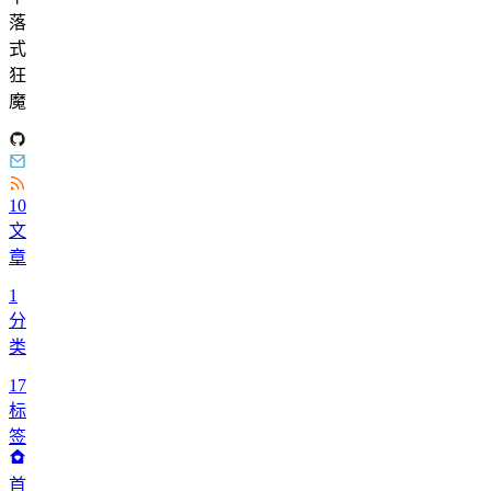
落
式
狂
魔
10
文
章
1
分
类
17
标
签
首