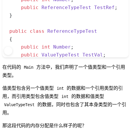
    public
 ReferenceTypeTest
 TestRef
;
}
public
 class
 ReferenceTypeTest
{
    public
 int
 Number
;
    public
 ValueTypeTest
 TestVal
;
    public
 ReferenceTypeTest
 TestRef
;
在代码的
方法中，我们声明了一个值类型和一个引用
Main
}
类型。
public
 static
 class
 Program
值类型包含另一个值类型
的数据和一个引用类型的引
int
{
用，而引用类型包含值类型
的数据和值类型
int
    [
STAThread
]
的数据，同时也包含了其本身类型的一个引
ValueTypeTest
    public
 static
 int
 Main
()
用。
    {
        var
 testRef1
 =
 new
 ReferenceTypeT
那这段代码的内存分配是什么样子的呢？