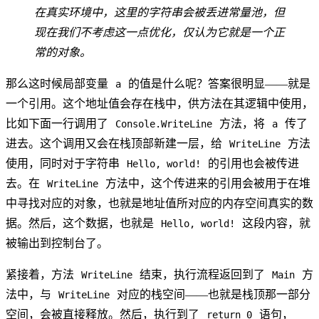
在真实环境中，这里的字符串会被丢进常量池，但
现在我们不考虑这一点优化，仅认为它就是一个正
常的对象。
那么这时候局部变量
的值是什么呢？答案很明显——就是
a
一个引用。这个地址值会存在栈中，供方法在其逻辑中使用，
比如下面一行调用了
方法，将
传了
Console.WriteLine
a
进去。这个调用又会在栈顶部新建一层，给
方法
WriteLine
使用，同时对于字符串
的引用也会被传进
Hello, world!
去。在
方法中，这个传进来的引用会被用于在堆
WriteLine
中寻找对应的对象，也就是地址值所对应的内存空间真实的数
据。然后，这个数据，也就是
这段内容，就
Hello, world!
被输出到控制台了。
紧接着，方法
结束，执行流程返回到了
方
WriteLine
Main
法中，与
对应的栈空间——也就是栈顶那一部分
WriteLine
空间，会被直接释放。然后，执行到了
语句，
return 0