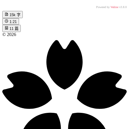
Powered by
Waline
v3.8.0
15k
字
1:21
11
篇
©
2026