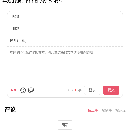
喜欢的话，留下你的评论吧～
昵称
邮箱
网址(可选)
0
/
1
字
登录
提交
评论
按正序
按倒序
按热度
刷新