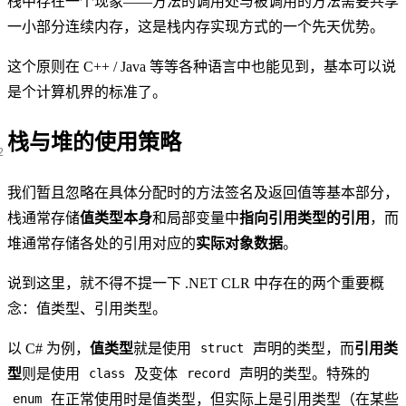
栈中存在一个现象——方法的调用处与被调用的方法需要共享
一小部分连续内存，这是栈内存实现方式的一个先天优势。
这个原则在 C++ / Java 等等各种语言中也能见到，基本可以说
是个计算机界的标准了。
栈与堆的使用策略
我们暂且忽略在具体分配时的方法签名及返回值等基本部分，
栈通常存储
值类型本身
和局部变量中
指向引用类型的引用
，而
堆通常存储各处的引用对应的
实际对象数据
。
说到这里，就不得不提一下 .NET CLR 中存在的两个重要概
念：值类型、引用类型。
以 C# 为例，
值类型
就是使用
声明的类型，而
引用类
struct
型
则是使用
及变体
声明的类型。特殊的
class
record
在正常使用时是值类型，但实际上是引用类型（在某些
enum