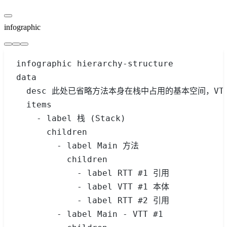
        var
 testVal
 =
 new
 ValueTypeTest
 {
        var
 testRef2
 =
 new
 ReferenceTypeT
infographic
        return
 0
;
    }
}
infographic hierarchy-structure
data
  desc 此处已省略方法本身在栈中占用的基本空间，VTT 与 R
  items
    - label 栈 (Stack)
      children
        - label Main 方法
          children
            - label RTT #1 引用
            - label VTT #1 本体
            - label RTT #2 引用
        - label Main - VTT #1