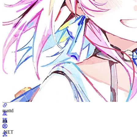
分
类
17
标
签
首
页
随
笔
文
章
ruattd
分
友
类
链
🍰
/
.NET
标
关