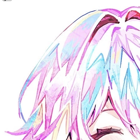
🍏
/
米
游
玩
家
/
下
落
式
狂
魔
10
文
章
1