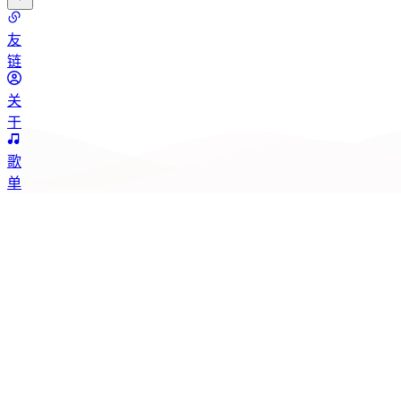
分
友
类
链
标
关
签
于
归
歌
档
单