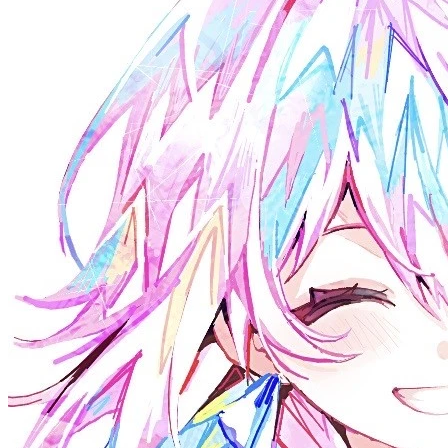
26-02-10
.NET
Roslyn 源生成器与预处理编程（一）
26-01-19
.NET
.NET 内存模型简介
26-01-04
.NET
.NET 新特性：基于代码生成的正则表达式
14k
字
1:16
10
篇
©
2026