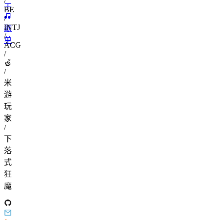
/
签
于
BE
/
INTJ
归
歌
/
档
单
ACG
/
🍏
/
米
游
玩
家
/
下
落
式
狂
魔