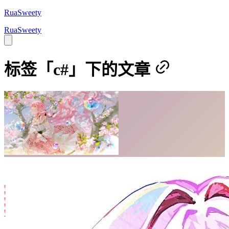
RuaSweety
RuaSweety
标签「c#」下的文章
全部
/
c#
(4 篇文章)
26-03-03
.NET
不是哥们这类型到底是个啥——深入理解 C#
泛型