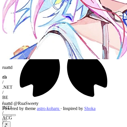
ruattd
🍰
/
.NET
/
BE
/
ruattd @RuaSweety
INTJ
Powered by theme
astro-koharu
·
Inspired by
Shoka
/
ACG
/