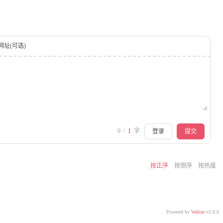
网址(可选)
0
/
1
字
登录
提交
按正序
按倒序
按热度
Powered by
Waline
v3.8.0