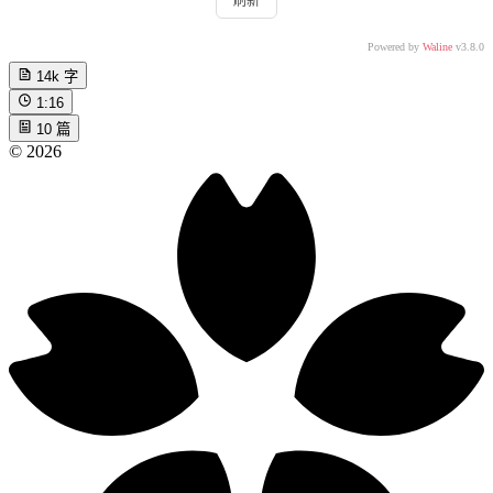
刷新
Powered by
Waline
v3.8.0
14k
字
1:16
10
篇
©
2026